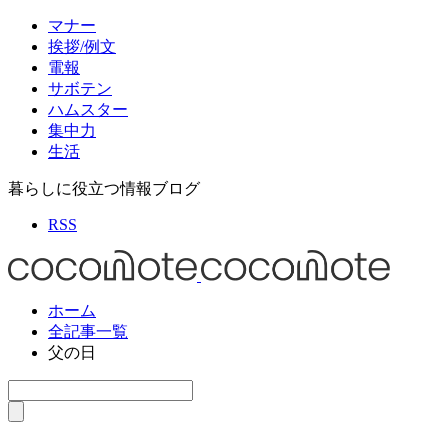
マナー
挨拶/例文
電報
サボテン
ハムスター
集中力
生活
暮らしに役立つ情報ブログ
RSS
ホーム
全記事一覧
父の日