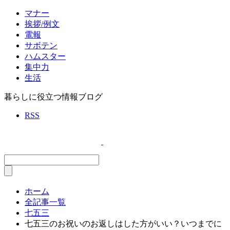
マナー
挨拶/例文
電報
サボテン
ハムスター
集中力
生活
暮らしに役立つ情報ブログ
RSS
ホーム
全記事一覧
七五三
七五三のお祝いのお返しはした方がいい？いつまでに