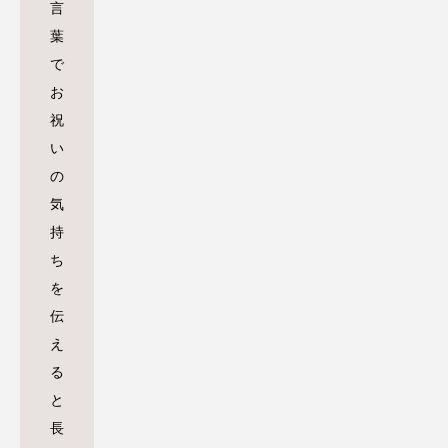
言
葉
で
お
祝
い
の
気
持
ち
を
伝
え
る
と
長