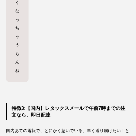
く
な
っ
ち
ゃ
う
も
ん
ね
特徴3:【国内】レタックスメールで午前7時までの注
文なら、即日配達
国内あての電報で、とにかく急いでいる、早く送り届けたい！と