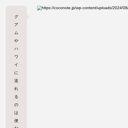
グ
ア
ム
や
ハ
ワ
イ
に
送
れ
る
の
は
便