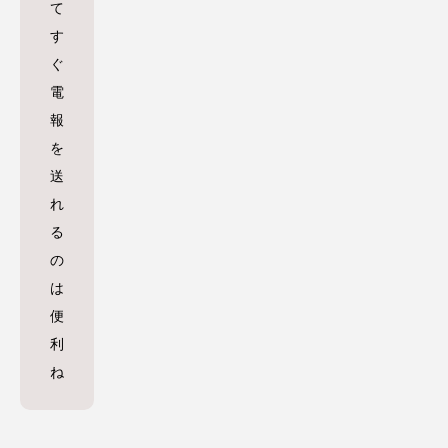
て
す
ぐ
電
報
を
送
れ
る
の
は
便
利
ね