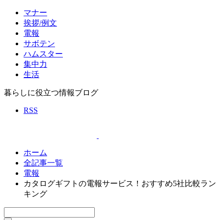
マナー
挨拶/例文
電報
サボテン
ハムスター
集中力
生活
暮らしに役立つ情報ブログ
RSS
ホーム
全記事一覧
電報
カタログギフトの電報サービス！おすすめ5社比較ラン
キング