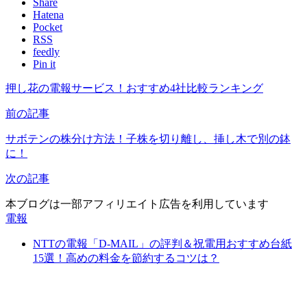
Share
Hatena
Pocket
RSS
feedly
Pin it
押し花の電報サービス！おすすめ4社比較ランキング
前の記事
サボテンの株分け方法！子株を切り離し、挿し木で別の鉢
に！
次の記事
本ブログは一部アフィリエイト広告を利用しています
電報
NTTの電報「D-MAIL」の評判＆祝電用おすすめ台紙
15選！高めの料金を節約するコツは？