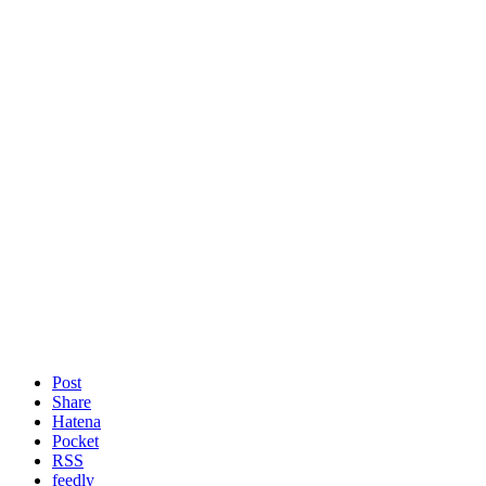
Post
Share
Hatena
Pocket
RSS
feedly