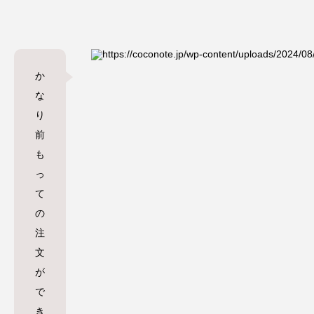
か
な
り
前
も
っ
て
の
注
文
が
で
き