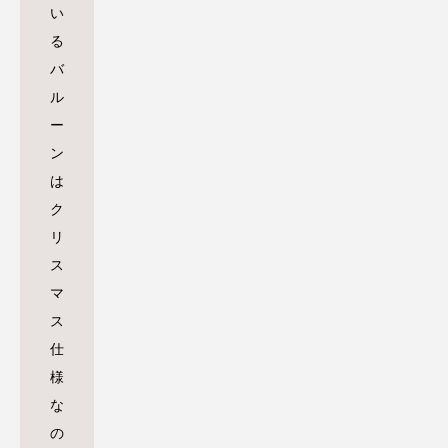
い
る
バ
ル
ー
ン
は
ク
リ
ス
マ
ス
仕
様
な
の