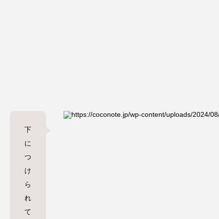
下
に
つ
け
ら
れ
て