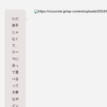
ただ
派手
じゃ
なく
て、
テー
マに
沿っ
て選
べる
って
大事
なポ
イン