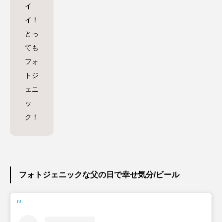
イ
イ！
とっ
ても
フォ
トジ
ェニ
ッ
ク！
フォトジェニックな父の日で幸せ気分/ビール