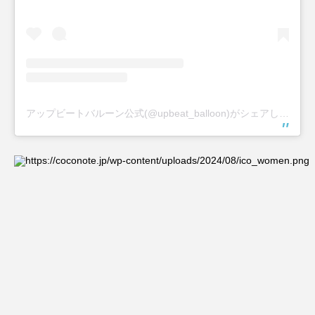
アップビートバルーン公式(@upbeat_balloon)がシェアした投稿