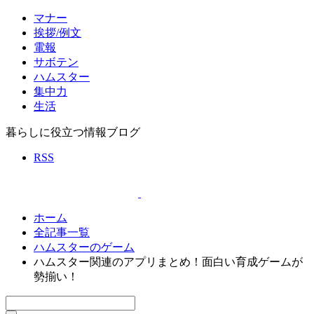
マナー
挨拶/例文
電報
サボテン
ハムスター
集中力
生活
暮らしに役立つ情報ブログ
RSS
ホーム
全記事一覧
ハムスターのゲーム
ハムスター関連のアプリまとめ！面白い育成ゲームが
勢揃い！