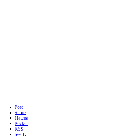
Post
Share
Hatena
Pocket
RSS
feedly