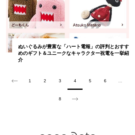
ぬいぐるみが豊富な「ハート電報」の評判とおすす
めのギフト＆ユニークなキャラクター祝電を一挙紹
介
1
2
3
4
5
6
…
8