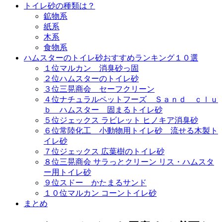
トイレ砂の種類は？
鉱物系
紙系
木系
食物系
ハムスターのトイレ砂おすすめランキング１０選
１位マルカン 消臭砂っ固
２位ハムスターのトイレ砂
３位三晃商会 セーフクリーン
４位ナチュラルペットフーズ Ｓａｎｄ ｃｌｕ
ｂ ハムスター 固まるトイレ砂
５位ジェックス ラビレット ヒノキア消臭砂
６位常陸化工 小動物用トイレ砂 流せる木製ト
イレ砂
７位ジェックス 広葉樹のトイレ砂
８位三晃商会 サラっとクリーン リス・ハムスタ
ー用トイレ砂
９位スドー かたまるサンド
１０位マルカン コーントイレ砂
まとめ