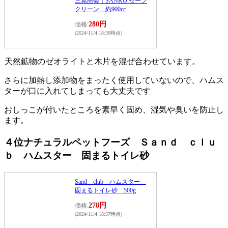
三晃商会｜SANKO セーフ
クリーン 約900cc
280円
価格:
(2024/11/4 18:36時点)
天然鉱物のゼオライトと木片を混ぜ合わせています。
さらに加熱し添加物をまったく使用していないので、ハムス
ターが口に入れてしまっても大丈夫です
おしっこが付いたところを素早く固め、湿気や臭いを防止し
ます。
４位ナチュラルペットフーズ Ｓａｎｄ ｃｌｕ
ｂ ハムスター 固まるトイレ砂
Sand club ハムスター
固まるトイレ砂 500g
278円
価格:
(2024/11/4 18:37時点)