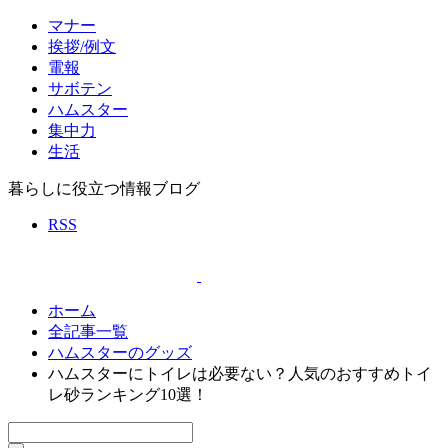
マナー
挨拶/例文
電報
サボテン
ハムスター
集中力
生活
暮らしに役立つ情報ブログ
RSS
ホーム
全記事一覧
ハムスターのグッズ
ハムスターにトイレは必要ない？人気のおすすめトイ
レ砂ランキング10選！