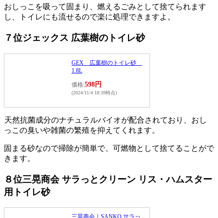
おしっこを吸って固まり、燃えるごみとして捨てられます
し、トイレにも流せるので楽に処理できますよ。
７位ジェックス 広葉樹のトイレ砂
GEX 広葉樹のトイレ砂
1.8L
598円
価格:
(2024/11/4 18:39時点)
天然抗菌成分のナチュラルバイオが配合されており、おし
っこの臭いや雑菌の繁殖を抑えてくれます。
固まる砂なので掃除が簡単で、可燃物として捨てることがで
きます。
８位三晃商会 サラっとクリーン リス・ハムスター
用トイレ砂
三晃商会｜SANKO サラっ