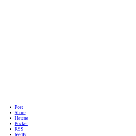
Post
Share
Hatena
Pocket
RSS
feedly