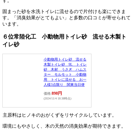
す。
固まった砂を水洗トイレに流せるので片付けも楽にできま
す。「消臭効果がとてもよい」と多数の口コミが寄せられて
います。
６位常陸化工 小動物用トイレ砂 流せる木製ト
イレ砂
小動物用トイレ砂 流せる
木製トイレ砂 9L トイレ
砂 木材 うさぎ ハムス
ター モルモット 小動物
用 トイレに流せる お一
人様3点限り 関東当日便
898円
価格:
(2024/11/4 18:38時点)
主原料はヒノキのおがくずをリサイクルしています。
環境にもやさしく、木の天然の消臭効果が期待できます。