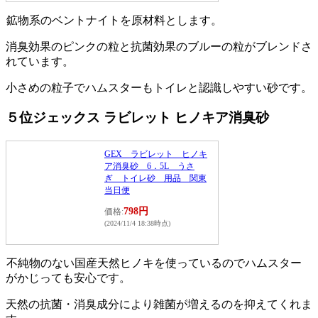
鉱物系のベントナイトを原材料とします。
消臭効果のピンクの粒と抗菌効果のブルーの粒がブレンドさ
れています。
小さめの粒子でハムスターもトイレと認識しやすい砂です。
５位ジェックス ラビレット ヒノキア消臭砂
GEX ラビレット ヒノキ
ア消臭砂 6．5L うさ
ぎ トイレ砂 用品 関東
当日便
798円
価格:
(2024/11/4 18:38時点)
不純物のない国産天然ヒノキを使っているのでハムスター
がかじっても安心です。
天然の抗菌・消臭成分により雑菌が増えるのを抑えてくれま