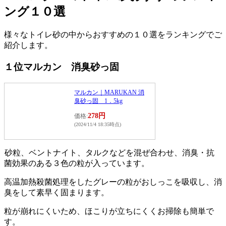
ング１０選
様々なトイレ砂の中からおすすめの１０選をランキングでご
紹介します。
１位マルカン 消臭砂っ固
マルカン｜MARUKAN 消
臭砂っ固 1．5kg
278円
価格:
(2024/11/4 18:35時点)
砂粒、ベントナイト、タルクなどを混ぜ合わせ、消臭・抗
菌効果のある３色の粒が入っています。
高温加熱殺菌処理をしたグレーの粒がおしっこを吸収し、消
臭をして素早く固まります。
粒が崩れにくいため、ほこりが立ちにくくお掃除も簡単で
す。