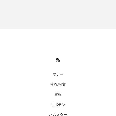
マナー
挨拶/例文
電報
サボテン
ハムスター