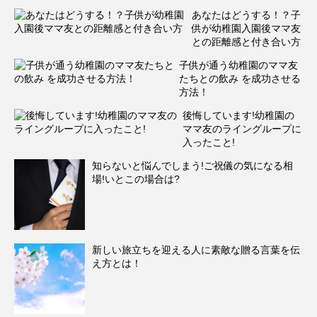
あなたはどうする！？子
供が幼稚園入園後ママ友
との距離感と付き合い方
子供が通う幼稚園のママ友
たちとの飲み を成功させる
方法！
後悔しています!幼稚園の
ママ友のライングループに
入ったこと!
知らないと悩んでしまう!ご祝儀の気になる相
場!いとこの場合は?
新しい旅立ちを迎える人に素敵な贈る言葉を伝
え方とは！