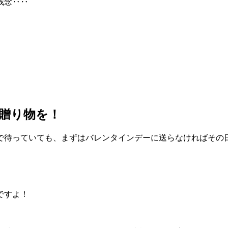
残念‥‥
に贈り物を！
で待っていても、
まずはバレンタインデーに送らなければその
ですよ！