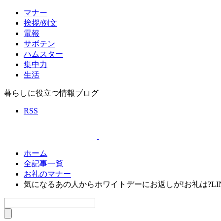
マナー
挨拶/例文
電報
サボテン
ハムスター
集中力
生活
暮らしに役立つ情報ブログ
RSS
ホーム
全記事一覧
お礼のマナー
気になるあの人からホワイトデーにお返しが!お礼は?LI