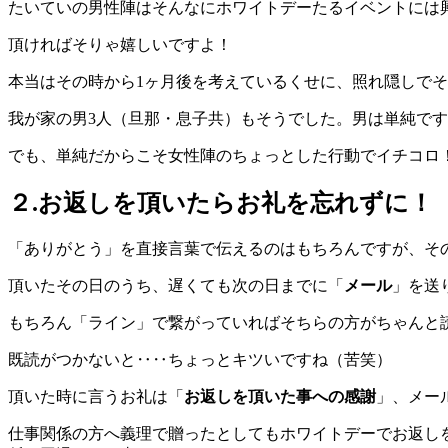
たいていの男性陣はそんなにホワイトデーたるイベントには
頂ければそりゃ嬉しいですよ！
本当はその時から1ヶ月後を考えているくせに、照れ隠しで
我が家の男3人（旦那・息子共）もそうでした。男は単純で
でも、単純だからこそ女性陣のちょっとした行動でイチコロ
２.お返しを頂いたらお礼を忘れずに！
「ありがとう」を直接言葉で伝えるのはもちろんですが、その
頂いたその日のうち、遅くても次の日までに「
メール
」を送
もちろん「ライン」で繋がっていればそちらの方がちゃんと
既読がつかないと‥‥ちょっとキツいですね（苦笑）
頂いた時に言うお礼は「
お返しを頂いた事への感謝
」、メー
仕事関係の方へ義理で贈ったとしてもホワイトデーでお返し