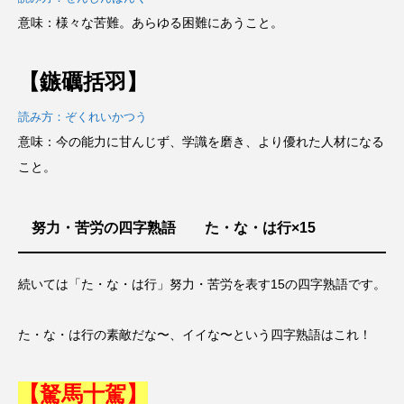
意味：様々な苦難。あらゆる困難にあうこと。
【鏃礪括羽】
読み方：ぞくれいかつう
意味：今の能力に甘んじず、学識を磨き、より優れた人材になる
こと。
努力・苦労の四字熟語 た・な・は行×15
続いては「た・な・は行」努力・苦労を表す15の四字熟語です。
た・な・は行の素敵だな〜、イイな〜という四字熟語はこれ！
【駑馬十駕】