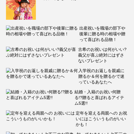
出産祝いを職場の部下や
後輩に贈る時の相場や贈
って喜ばれる品物！
古希のお祝いは何がいい?
義父が喜ぶ絶対にはずさ
ないプレゼント
入学祝のお返しを親戚に
贈るか＆何を贈るかで迷
っているあなたへ
結婚・入籍のお祝い何贈
る!?贈ると喜ばれるアイテ
ム5選!!
定年を迎える両親への お祝
いにはこういうものがいい
かも！