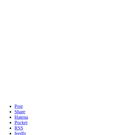
Post
Share
Hatena
Pocket
RSS
feedly