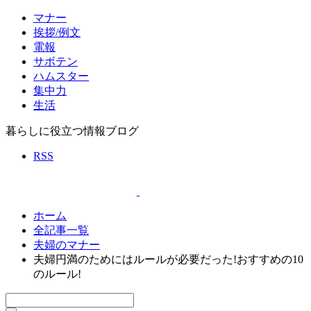
マナー
挨拶/例文
電報
サボテン
ハムスター
集中力
生活
暮らしに役立つ情報ブログ
RSS
ホーム
全記事一覧
夫婦のマナー
夫婦円満のためにはルールが必要だった!おすすめの10
のルール!