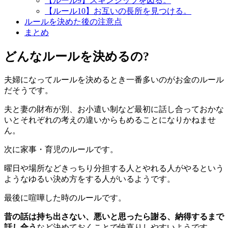
【ルール9】スキンシップを図る。
【ルール10】お互いの長所を見つける。
ルールを決めた後の注意点
まとめ
どんなルールを決めるの?
夫婦になってルールを決めるとき一番多いのがお金のルール
だそうです。
夫と妻の財布が別、お小遣い制など最初に話し合っておかな
いとそれぞれの考えの違いからもめることになりかねませ
ん。
次に家事・育児のルールです。
曜日や場所などきっちり分担する人とやれる人がやるという
ようなゆるい決め方をする人がいるようです。
最後に喧嘩した時のルールです。
昔の話は持ち出さない、悪いと思ったら謝る、納得するまで
話し合う
など決めておくことで仲直りしやすいようです。