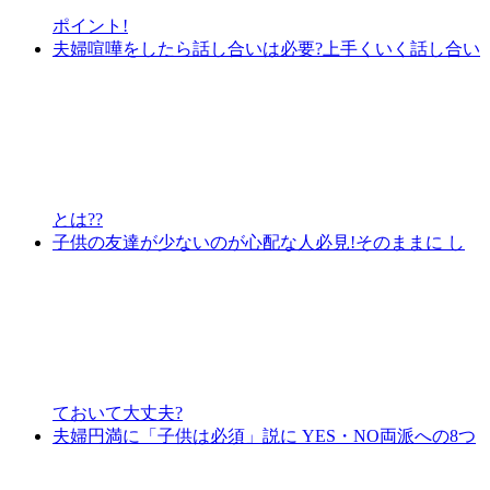
ポイント!
夫婦喧嘩をしたら話し合いは必要?上手くいく話し合い
とは??
子供の友達が少ないのが心配な人必見!そのままに し
ておいて大丈夫?
夫婦円満に「子供は必須」説に YES・NO両派への8つ