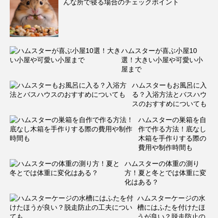
んな所で寝る場合のチェックポイント
ハムスターが喜ぶ小屋10
選！大きい小屋や可愛い小
屋まで
ハムスターもお風呂に入
る？入浴方法とバスハウ
スのおすすめについても
ハムスターの巣箱を自
作で作る方法！底なし
木箱を手作りする際の
費用や制作時間も
ハムスターの体重の測り
方！夏と冬とでは体重に変
化はある？
ハムスターケージの水
槽にはふたを付けたほ
うが良い？脱走防止の